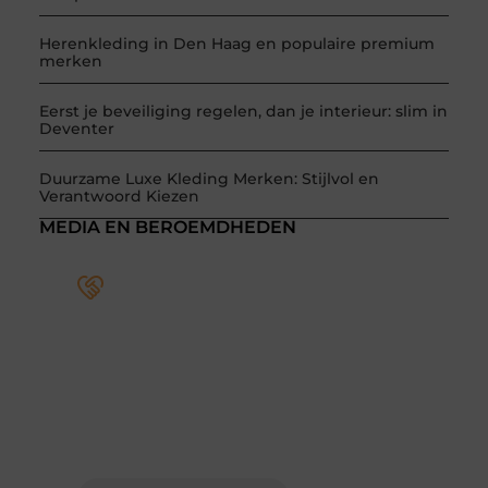
Herenkleding in Den Haag en populaire premium
merken
Eerst je beveiliging regelen, dan je interieur: slim in
Deventer
Duurzame Luxe Kleding Merken: Stijlvol en
Verantwoord Kiezen
MEDIA EN BEROEMDHEDEN
Word deel van een actieve
blogcommunity
Bij ons krijg je meer dan alleen een plek om te
schrijven. Ontmoet andere schrijvers, ontvang
feedback, en laat je inspireren door de
verhalen van anderen.