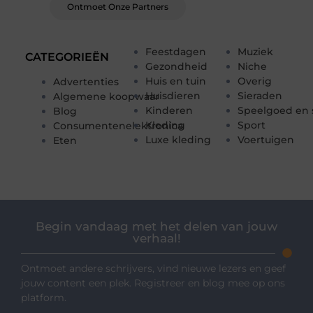
Ontmoet Onze Partners
Feestdagen
Muziek
CATEGORIEËN
Gezondheid
Niche
Huis en tuin
Overig
Advertenties
Huisdieren
Sieraden
Algemene koopwaar
Kinderen
Speelgoed en 
Blog
Kleding
Sport
Consumentenelektronica
Luxe kleding
Voertuigen
Eten
Begin vandaag met het delen van jouw
verhaal!
Ontmoet andere schrijvers, vind nieuwe lezers en geef
jouw content een plek. Registreer en blog mee op ons
platform.