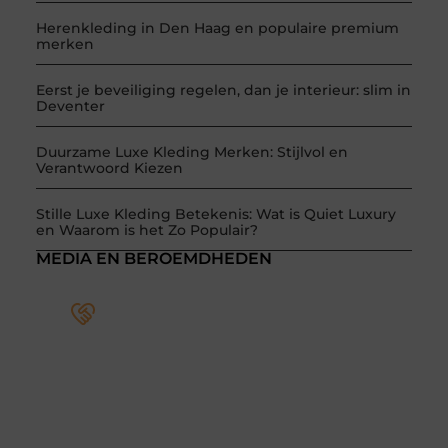
Herenkleding in Den Haag en populaire premium
merken
Eerst je beveiliging regelen, dan je interieur: slim in
Deventer
Duurzame Luxe Kleding Merken: Stijlvol en
Verantwoord Kiezen
Stille Luxe Kleding Betekenis: Wat is Quiet Luxury
en Waarom is het Zo Populair?
MEDIA EN BEROEMDHEDEN
Word deel van een actieve
blogcommunity
Bij ons krijg je meer dan alleen een plek om te
schrijven. Ontmoet andere schrijvers, ontvang
feedback, en laat je inspireren door de