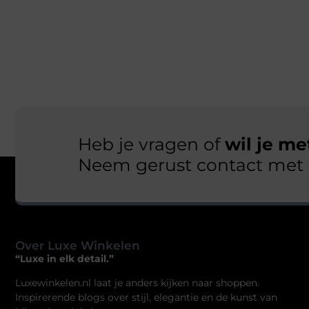
Heb je vragen of
wil je m
Neem gerust contact met 
Over Luxe Winkelen
“Luxe in elk detail.”
Luxewinkelen.nl laat je anders kijken naar shoppen.
Inspirerende blogs over stijl, elegantie en de kunst van