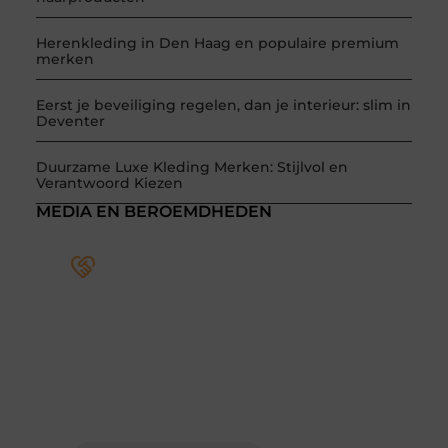
Herenkleding in Den Haag en populaire premium
merken
Eerst je beveiliging regelen, dan je interieur: slim in
Deventer
Duurzame Luxe Kleding Merken: Stijlvol en
Verantwoord Kiezen
MEDIA EN BEROEMDHEDEN
Word deel van een actieve
blogcommunity
Bij ons krijg je meer dan alleen een plek om te
schrijven. Ontmoet andere schrijvers, ontvang
feedback, en laat je inspireren door de
verhalen van anderen.