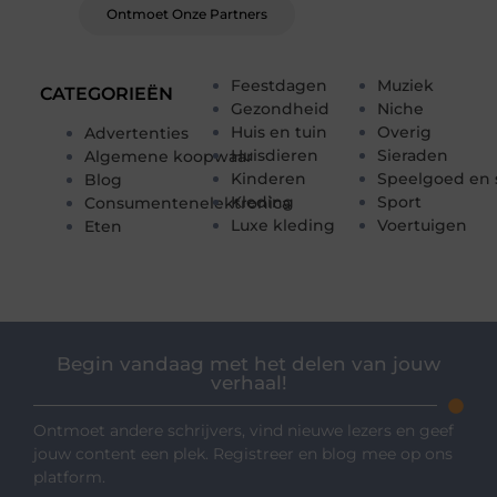
Ontmoet Onze Partners
Feestdagen
Muziek
CATEGORIEËN
Gezondheid
Niche
Huis en tuin
Overig
Advertenties
Huisdieren
Sieraden
Algemene koopwaar
Kinderen
Speelgoed en 
Blog
Kleding
Sport
Consumentenelektronica
Luxe kleding
Voertuigen
Eten
Begin vandaag met het delen van jouw
verhaal!
Ontmoet andere schrijvers, vind nieuwe lezers en geef
jouw content een plek. Registreer en blog mee op ons
platform.