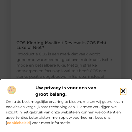
COS Kleding Kwaliteit Review: Is COS Echt
Luxe of Niet?
Introductie COS is een merk dat vaak wordt
genoemd wanneer het gaat over minimalistische
mode en betaalbare luxe. Met zijn strakke
ontwerpen en focus op kwaliteit heeft COS een
sterke positie opgebouwd in Europa, inclusief
Nederland. Maar hoe goed is COS kleding
Uw privacy is voor ons van
eigenlijk? En kan het echt worden beschouwd als
luxe? In deze review bekijken we de kwaliteit,
groot belang.
materialen, pasvorm
Om u de best mogelijke ervaring te bieden, maken wij gebruik van
cookies en vergelijkbare technologieën. Hiermee verkrijgen we
inzicht in het gebruik van onze website en kunnen we content en
advertenties beter afstemmen op uw voorkeuren. Lees ons
[
cookiebeleid
] voor meer informatie.