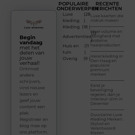
POPULAIRE
RECENTE
ONDERWERPEN
BERICHTEN
Luxe
(28
Luxe kaarten die
kleding
)
indruk maken
Kleding
(18 )
Meer volume en
(12
stevigheid met
Advertenties
Begin
)
proteïne
vandaag
haarproducten
Huis en
(11
met het
tuin
)
delen van
Herenkleding in
jouw
Overig
(9 )
Den Haag en
verhaal!
populaire
Ontmoet
premium
merken
andere
schrijvers,
Eerst je
vind nieuwe
beveiliging
lezers en
regelen, dan je
interieur: slim in
geef jouw
Deventer
content een
plek.
Duurzame Luxe
Registreer en
Kleding Merken:
Stijlvol en
blog mee op
Verantwoord
ons platform.
Kiezen