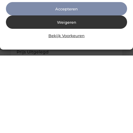
Accepteren
Weigeren
Bekijk Voorkeuren
Maje Kleding Review: Kwaliteit, Pasvorm en
Prijs Uitgelegd
Introductie Maje is een Frans modemerk dat
bekend staat om zijn vrouwelijke, elegante stijl
met een moderne twist. In Nederland wint het
merk steeds meer aan populariteit onder
liefhebbers van luxe mode die op zoek zijn naar
kwaliteit en design zonder extreme prijzen. Maar
hoe goed is Maje kleding eigenlijk? In deze review
bekijken we de kwaliteit, pasvorm en prijs,