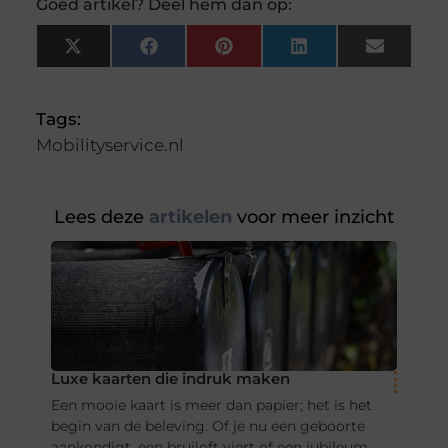
Goed artikel? Deel hem dan op:
X
Facebook
Pinterest
LinkedIn
Email
(Twitter)
Tags:
Mobilityservice.nl
Lees deze
artikelen
voor meer inzicht
Luxe kaarten die indruk maken
Een mooie kaart is meer dan papier; het is het
begin van de beleving. Of je nu een geboorte
aankondigt, een bruiloft viert of een jubileum