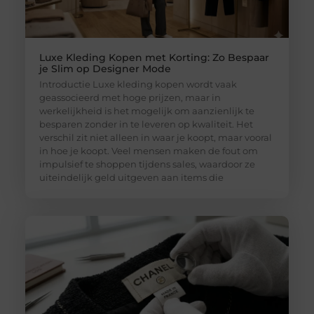
Luxe Kleding Kopen met Korting: Zo Bespaar
je Slim op Designer Mode
Introductie Luxe kleding kopen wordt vaak
geassocieerd met hoge prijzen, maar in
werkelijkheid is het mogelijk om aanzienlijk te
besparen zonder in te leveren op kwaliteit. Het
verschil zit niet alleen in waar je koopt, maar vooral
in hoe je koopt. Veel mensen maken de fout om
impulsief te shoppen tijdens sales, waardoor ze
uiteindelijk geld uitgeven aan items die