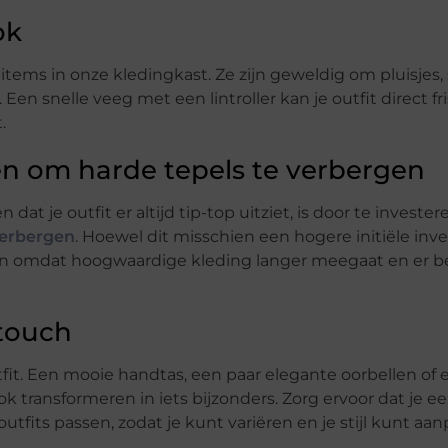
ok
items in onze kledingkast. Ze zijn geweldig om pluisjes, 
Een snelle veeg met een lintroller kan je outfit direct fr
.
ken om harde tepels te verbergen
t je outfit er altijd tip-top uitziet, is door te invester
verbergen
. Hoewel dit misschien een hogere initiële inv
aren omdat hoogwaardige kleding langer meegaat en er b
 touch
utfit. Een mooie handtas, een paar elegante oorbellen of 
transformeren in iets bijzonders. Zorg ervoor dat je e
outfits passen, zodat je kunt variëren en je stijl kunt aa