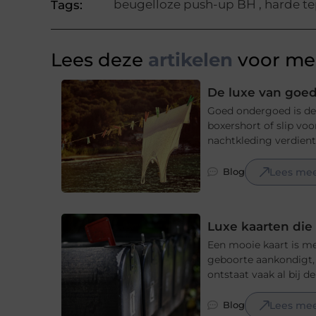
beugelloze push-up BH
,
harde te
Tags:
Lees deze
artikelen
voor mee
De luxe van goe
Goed ondergoed is de 
boxershort of slip voo
nachtkleding verdient 
Lees me
Blog
Luxe kaarten di
Een mooie kaart is mee
geboorte aankondigt, e
ontstaat vaak al bij d
Lees me
Blog