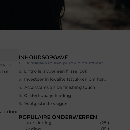
INHOUDSOPGAVE
De magie van een push-up bh zonder beugel
ervoor
Lintrollers voor een frisse look
d of
Investeer in kwaliteitsstukken om harde tepels te verbergen
Accessoires als de finishing touch
Onderhoud je kleding
Veelgestelde vragen
waardoor
POPULAIRE ONDERWERPEN
Luxe kleding
(28 )
Kleding
(18 )