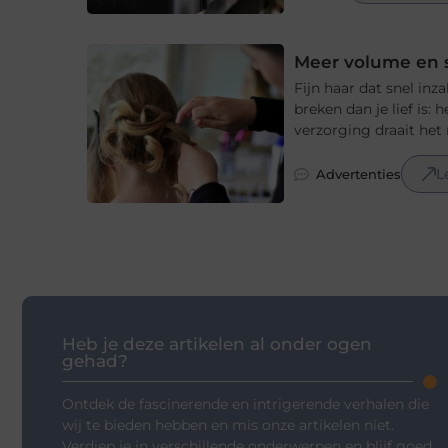
Meer volume en 
Fijn haar dat snel inz
breken dan je lief is: 
verzorging draait het n
L
Advertenties
Heb je deze artikelen al onder ogen
gehad?
Ontdek de fascinerende en intrigerende verhalen die
wij te bieden hebben en mis onze artikelen niet.
Verdiep je in verschillende onderwerpen en blijf goed