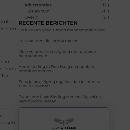
Advertenties
(12 )
Huis en tuin
(11 )
Overig
(9 )
stof en
RECENTE BERICHTEN
isser en
De luxe van goed zittend mannenondergoed
Luxe kaarten die indruk maken
Meer volume en stevigheid met proteïne
haarproducten
en in
Herenkleding in Den Haag en populaire
estering
premium merken
eter
Eerst je beveiliging regelen, dan je interieur:
slim in Deventer
Duurzame Luxe Kleding Merken: Stijlvol en
Verantwoord Kiezen
een
en
npassen.