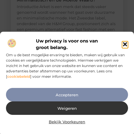
Minimalistisch en de Moeite Waard?
Introductie Arket is een merk dat steeds vaker
genoemd wordt wanneer het gaat over duurzame
en minimalistische mode. Het Zweedse label,
onderdeel van de H&M Group, positioneert zich als
een premium alternatief voor fast fashion met een
sterke focus op kwaliteit, functionaliteit en
Uw privacy is voor ons van
duurzaamheid. Maar hoe goed is Arket kleding in
de praktijk? En is het echt een duurzame keuze,
groot belang.
Om u de best mogelijke ervaring te bieden, maken wij gebruik van
cookies en vergelijkbare technologieën. Hiermee verkrijgen we
inzicht in het gebruik van onze website en kunnen we content en
advertenties beter afstemmen op uw voorkeuren. Lees ons
[
cookiebeleid
] voor meer informatie.
Accepteren
Weigeren
Bekijk Voorkeuren
COS Kleding Kwaliteit Review: Is COS Echt
Luxe of Niet?