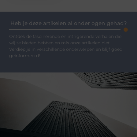
Heb je deze artikelen al onder ogen gehad?
Ontdek de fascinerende en intrigerende verhalen die
wij te bieden hebben en mis onze artikelen niet.
Verdiep je in verschillende onderwerpen en blijf goed
geïnformeerd!