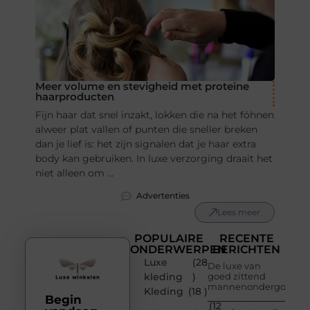
Meer volume en stevigheid met proteïne
haarproducten
Fijn haar dat snel inzakt, lokken die na het föhnen
alweer plat vallen of punten die sneller breken
dan je lief is: het zijn signalen dat je haar extra
body kan gebruiken. In luxe verzorging draait het
niet alleen om ...
Advertenties
Lees meer
POPULAIRE
RECENTE
ONDERWERPEN
BERICHTEN
Luxe
(28
De luxe van
kleding
)
goed zittend
mannenondergoed
Kleding
(18 )
Begin
(12