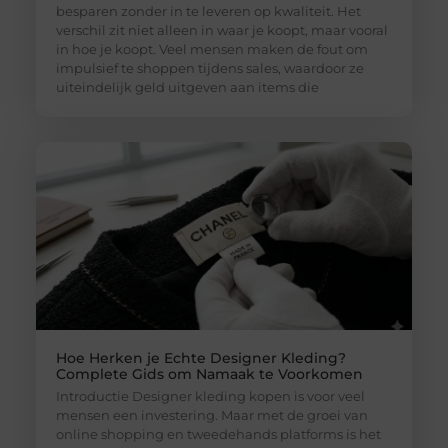
besparen zonder in te leveren op kwaliteit. Het
verschil zit niet alleen in waar je koopt, maar vooral
in hoe je koopt. Veel mensen maken de fout om
impulsief te shoppen tijdens sales, waardoor ze
uiteindelijk geld uitgeven aan items die
Hoe Herken je Echte Designer Kleding?
Complete Gids om Namaak te Voorkomen
Introductie Designer kleding kopen is voor veel
mensen een investering. Maar met de groei van
online shopping en tweedehands platforms is het