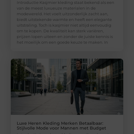
Introductie Kasjmier kleding staat bekend als een
van de meest luxueuze materialen in de
modewereld. Het voelt uitzonderlijk zacht aan,
biedt uitstekende warmte en heeft een elegante
uitstraling. Toch is kasjmier niet altijd eenvoudig
om te kopen. De kwaliteit kan sterk variëren,
prijzen lopen uiteen en zonder de juiste kennis is
het moeilijk om een goede keuze te maken. In
Luxe Heren Kleding Merken Betaalbaar:
Stijlvolle Mode voor Mannen met Budget