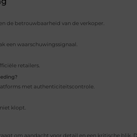
ng
ls en de betrouwbaarheid van de verkoper.
vaak een waarschuwingssignaal.
ciële retailers.
leding?
platforms met authenticiteitscontrole.
niet klopt.
aagt om aandacht voor detail en een kritische blik. 