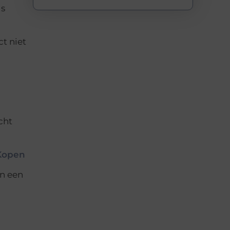
ls
ct niet
cht
 Kopen
en een