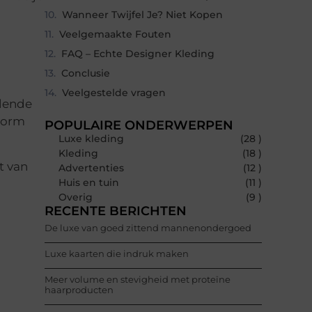
Wanneer Twijfel Je? Niet Kopen
Veelgemaakte Fouten
FAQ – Echte Designer Kleding
Conclusie
Veelgestelde vragen
llende
 vorm
POPULAIRE ONDERWERPEN
Luxe kleding
(28 )
Kleding
(18 )
t van
Advertenties
(12 )
Huis en tuin
(11 )
Overig
(9 )
RECENTE BERICHTEN
De luxe van goed zittend mannenondergoed
Luxe kaarten die indruk maken
Meer volume en stevigheid met proteïne
haarproducten