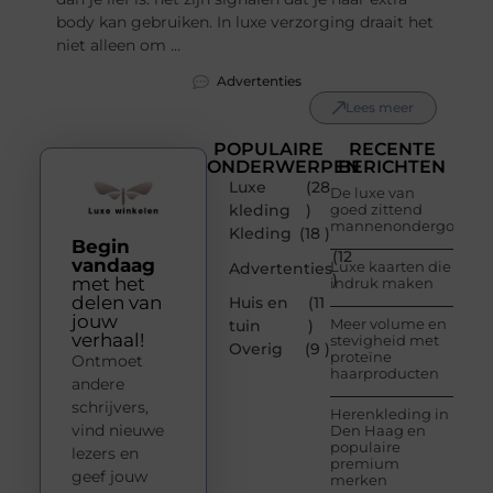
body kan gebruiken. In luxe verzorging draait het
niet alleen om ...
Advertenties
Lees meer
POPULAIRE
RECENTE
ONDERWERPEN
BERICHTEN
Luxe
(28
De luxe van
kleding
)
goed zittend
mannenondergoed
Kleding
(18 )
Begin
(12
vandaag
Luxe kaarten die
Advertenties
)
met het
indruk maken
delen van
Huis en
(11
jouw
Meer volume en
tuin
)
verhaal!
stevigheid met
Overig
(9 )
proteïne
Ontmoet
haarproducten
andere
schrijvers,
Herenkleding in
vind nieuwe
Den Haag en
populaire
lezers en
premium
geef jouw
merken