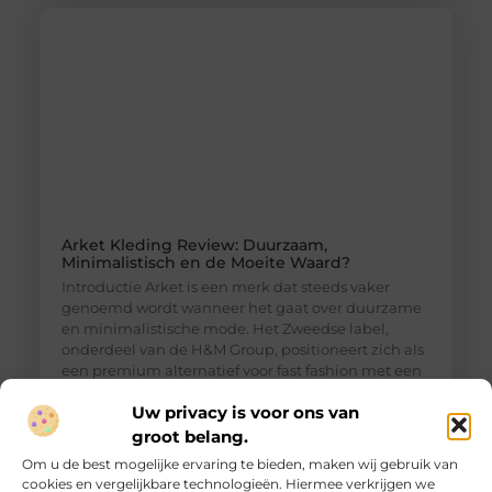
Arket Kleding Review: Duurzaam,
Minimalistisch en de Moeite Waard?
Introductie Arket is een merk dat steeds vaker
genoemd wordt wanneer het gaat over duurzame
en minimalistische mode. Het Zweedse label,
onderdeel van de H&M Group, positioneert zich als
een premium alternatief voor fast fashion met een
sterke focus op kwaliteit, functionaliteit en
Uw privacy is voor ons van
duurzaamheid. Maar hoe goed is Arket kleding in
de praktijk? En is het echt een duurzame keuze,
groot belang.
Om u de best mogelijke ervaring te bieden, maken wij gebruik van
cookies en vergelijkbare technologieën. Hiermee verkrijgen we