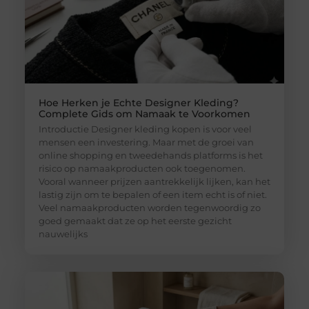
Hoe Herken je Echte Designer Kleding?
Complete Gids om Namaak te Voorkomen
Introductie Designer kleding kopen is voor veel
mensen een investering. Maar met de groei van
online shopping en tweedehands platforms is het
risico op namaakproducten ook toegenomen.
Vooral wanneer prijzen aantrekkelijk lijken, kan het
lastig zijn om te bepalen of een item echt is of niet.
Veel namaakproducten worden tegenwoordig zo
goed gemaakt dat ze op het eerste gezicht
nauwelijks