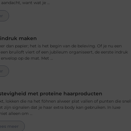
aandacht, want wat je ...
er
e indruk maken
r dan papier; het is het begin van de beleving. Of je nu een
en bruiloft viert of een jubileum organiseert, de eerste indruk
e envelop op de mat. Met ...
er
stevigheid met proteïne haarproducten
akt, lokken die na het föhnen alweer plat vallen of punten die snel
het zijn signalen dat je haar extra body kan gebruiken. In luxe
iet alleen om ...
ees meer