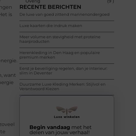
Overig
(9 )
RECENTE BERICHTEN
angen
Het is
De luxe van goed zittend mannenondergoed
Luxe kaarten die indruk maken
Meer volume en stevigheid met proteïne
haarproducten
Herenkleding in Den Haag en populaire
premium merken
nergie.
Eerst je beveiliging regelen, dan je interieur:
slim in Deventer
n, want
nergie
Duurzame Luxe Kleding Merken: Stijlvol en
Verantwoord Kiezen
 zoveel
Begin vandaag
met het
 te
delen van jouw verhaal!