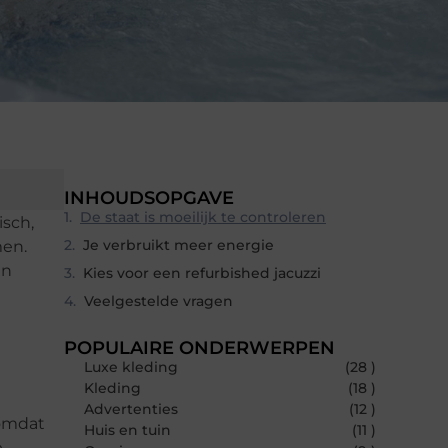
INHOUDSOPGAVE
De staat is moeilijk te controleren
isch,
Je verbruikt meer energie
men.
en
Kies voor een refurbished jacuzzi
Veelgestelde vragen
POPULAIRE ONDERWERPEN
Luxe kleding
(28 )
Kleding
(18 )
Advertenties
(12 )
 omdat
Huis en tuin
(11 )
e