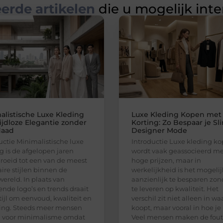
erde artikelen
die u mogelijk int
alistische Luxe Kleding
Luxe Kleding Kopen met
 Tijdloze Elegantie zonder
Korting: Zo Bespaar je Sl
daad
Designer Mode
uctie Minimalistische luxe
Introductie Luxe kleding k
g is de afgelopen jaren
wordt vaak geassocieerd me
roeid tot een van de meest
hoge prijzen, maar in
ire stijlen binnen de
werkelijkheid is het mogeli
reld. In plaats van
aanzienlijk te besparen zon
ende logo’s en trends draait
te leveren op kwaliteit. Het
tijl om eenvoud, kwaliteit en
verschil zit niet alleen in wa
ning. Steeds meer mensen
koopt, maar vooral in hoe je
n voor minimalisme omdat
Veel mensen maken de fou