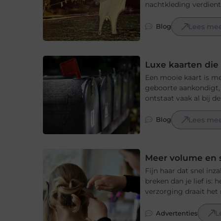
nachtkleding verdient 
Lees me
Blog
Luxe kaarten di
Een mooie kaart is mee
geboorte aankondigt, e
ontstaat vaak al bij d
Lees me
Blog
Meer volume en 
Fijn haar dat snel inz
breken dan je lief is: 
verzorging draait het n
L
Advertenties