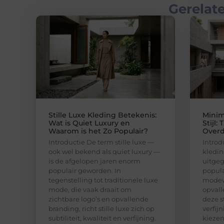
Gerelate
Stille Luxe Kleding Betekenis:
Minim
Wat is Quiet Luxury en
Stijl:
Waarom is het Zo Populair?
Over
Introductie De term stille luxe —
Introd
ook wel bekend als quiet luxury —
kledin
is de afgelopen jaren enorm
uitgeg
populair geworden. In
popula
tegenstelling tot traditionele luxe
modewe
mode, die vaak draait om
opvall
zichtbare logo’s en opvallende
deze s
branding, richt stille luxe zich op
verfij
subtiliteit, kwaliteit en verfijning.
kieze