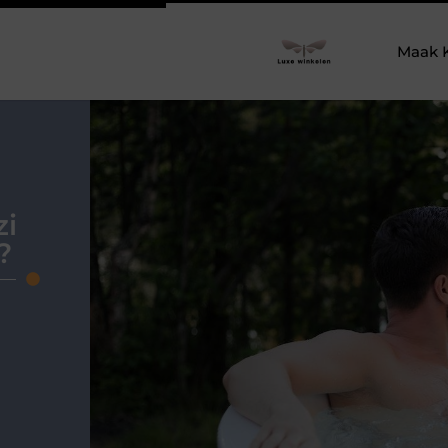
Maak 
zi
?