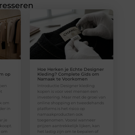
eresseren
Hoe Herken je Echte Designer
im op
Kleding? Complete Gids om
Namaak te Voorkomen
open
Introductie Designer kleding
t
kopen is voor veel mensen een
investering. Maar met de groei van
jk om
online shopping en tweedehands
der in
platforms is het risico op
namaakproducten ook
ar je
toegenomen. Vooral wanneer
 koopt.
prijzen aantrekkelijk lijken, kan
t om
het lastig zijn om te bepalen of