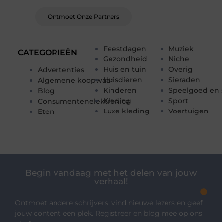
Ontmoet Onze Partners
Feestdagen
Muziek
CATEGORIEËN
Gezondheid
Niche
Huis en tuin
Overig
Advertenties
Huisdieren
Sieraden
Algemene koopwaar
Kinderen
Speelgoed en 
Blog
Kleding
Sport
Consumentenelektronica
Luxe kleding
Voertuigen
Eten
Begin vandaag met het delen van jouw
verhaal!
Ontmoet andere schrijvers, vind nieuwe lezers en geef
jouw content een plek. Registreer en blog mee op ons