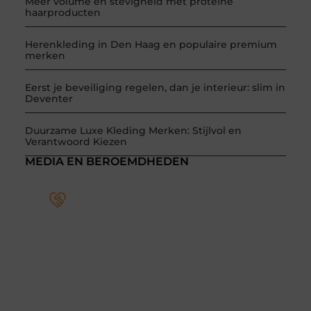
Meer volume en stevigheid met proteïne
haarproducten
Herenkleding in Den Haag en populaire premium
merken
Eerst je beveiliging regelen, dan je interieur: slim in
Deventer
Duurzame Luxe Kleding Merken: Stijlvol en
Verantwoord Kiezen
MEDIA EN BEROEMDHEDEN
Word deel van een actieve
blogcommunity
Bij ons krijg je meer dan alleen een plek om te
schrijven. Ontmoet andere schrijvers, ontvang
feedback, en laat je inspireren door de
verhalen van anderen.