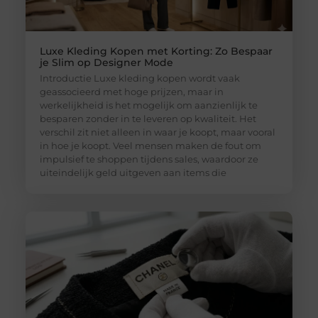
Luxe Kleding Kopen met Korting: Zo Bespaar
je Slim op Designer Mode
Introductie Luxe kleding kopen wordt vaak
geassocieerd met hoge prijzen, maar in
werkelijkheid is het mogelijk om aanzienlijk te
besparen zonder in te leveren op kwaliteit. Het
verschil zit niet alleen in waar je koopt, maar vooral
in hoe je koopt. Veel mensen maken de fout om
impulsief te shoppen tijdens sales, waardoor ze
uiteindelijk geld uitgeven aan items die