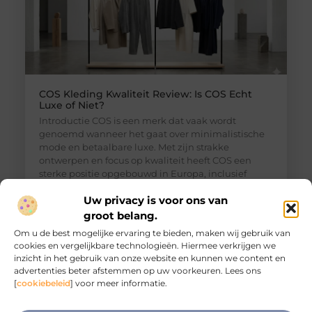
COS Kleding Kwaliteit Review: Is COS Echt
Luxe of Niet?
Introductie COS is een merk dat vaak wordt
genoemd wanneer het gaat over minimalistische
mode en betaalbare luxe. Met zijn strakke
ontwerpen en focus op kwaliteit heeft COS een
sterke positie opgebouwd in Europa, inclusief
Nederland. Maar hoe goed is COS kleding
Uw privacy is voor ons van
eigenlijk? En kan het echt worden beschouwd als
luxe? In deze review bekijken we de kwaliteit,
groot belang.
materialen, pasvorm
Om u de best mogelijke ervaring te bieden, maken wij gebruik van
cookies en vergelijkbare technologieën. Hiermee verkrijgen we
inzicht in het gebruik van onze website en kunnen we content en
advertenties beter afstemmen op uw voorkeuren. Lees ons
[
cookiebeleid
] voor meer informatie.