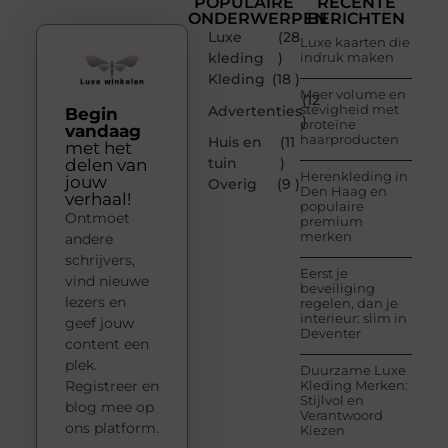
POPULAIRE
RECENTE
ONDERWERPEN
BERICHTEN
Luxe
(28
Luxe kaarten die
kleding
)
indruk maken
Kleding
(18 )
Meer volume en
(12
stevigheid met
Advertenties
Begin
)
proteïne
vandaag
haarproducten
Huis en
(11
met het
tuin
)
delen van
Herenkleding in
jouw
Overig
(9 )
Den Haag en
verhaal!
populaire
Ontmoet
premium
merken
andere
schrijvers,
Eerst je
vind nieuwe
beveiliging
lezers en
regelen, dan je
interieur: slim in
geef jouw
Deventer
content een
plek.
Duurzame Luxe
Registreer en
Kleding Merken:
Stijlvol en
blog mee op
Verantwoord
ons platform.
Kiezen