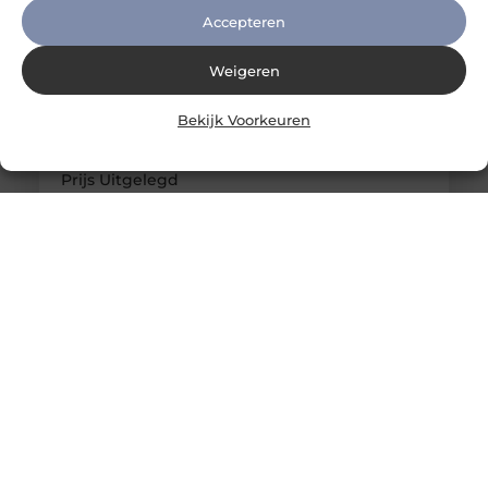
Accepteren
Weigeren
Bekijk Voorkeuren
Maje Kleding Review: Kwaliteit, Pasvorm en
Prijs Uitgelegd
Introductie Maje is een Frans modemerk dat
bekend staat om zijn vrouwelijke, elegante stijl
met een moderne twist. In Nederland wint het
merk steeds meer aan populariteit onder
liefhebbers van luxe mode die op zoek zijn naar
kwaliteit en design zonder extreme prijzen. Maar
hoe goed is Maje kleding eigenlijk? In deze review
bekijken we de kwaliteit, pasvorm en prijs,