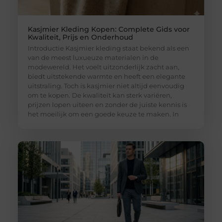
Kasjmier Kleding Kopen: Complete Gids voor
Kwaliteit, Prijs en Onderhoud
Introductie Kasjmier kleding staat bekend als een
van de meest luxueuze materialen in de
modewereld. Het voelt uitzonderlijk zacht aan,
biedt uitstekende warmte en heeft een elegante
uitstraling. Toch is kasjmier niet altijd eenvoudig
om te kopen. De kwaliteit kan sterk variëren,
prijzen lopen uiteen en zonder de juiste kennis is
het moeilijk om een goede keuze te maken. In