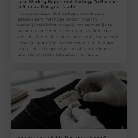
Luxe Kleding Kopen met Korting: Zo Bespaar
je Slim op Designer Mode
Introductie Luxe kleding kopen wordt vaak
geassocieerd met hoge prijzen, maar in
werkelijkheid is het mogelijk om aanzienlijk te
besparen zonder in te leveren op kwaliteit. Het
verschil zit niet alleen in waar je koopt, maar vooral
in hoe je koopt. Veel mensen maken de fout om
impulsief te shoppen tijdens sales, waardoor ze
uiteindelijk geld uitgeven aan items die
Hoe Herken je Echte Designer Kleding?