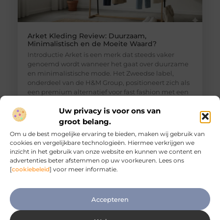
Arket Kleding Review: Duurzaam,
Minimalistisch en de Moeite Waard?
Introductie Arket is een merk dat steeds vaker
genoemd wordt wanneer het gaat over duurzame
en minimalistische mode. Het Zweedse label,
onderdeel van de H&M Group, positioneert zich als
een premium alternatief voor fast fashion met een
sterke focus op kwaliteit, functionaliteit en
Uw privacy is voor ons van
duurzaamheid. Maar hoe goed is Arket kleding in
de praktijk? En is het echt een duurzame keuze,
groot belang.
Om u de best mogelijke ervaring te bieden, maken wij gebruik van
cookies en vergelijkbare technologieën. Hiermee verkrijgen we
inzicht in het gebruik van onze website en kunnen we content en
advertenties beter afstemmen op uw voorkeuren. Lees ons
[
cookiebeleid
] voor meer informatie.
Accepteren