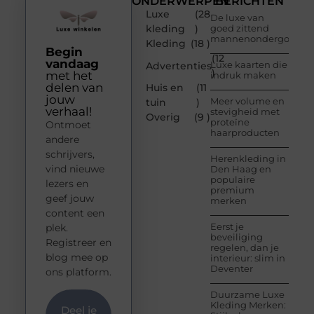
ONDERWERPEN
BERICHTEN
Luxe
(28
De luxe van
kleding
)
goed zittend
mannenondergoed
Kleding
(18 )
Begin
(12
vandaag
Luxe kaarten die
Advertenties
)
met het
indruk maken
delen van
Huis en
(11
jouw
Meer volume en
tuin
)
verhaal!
stevigheid met
Overig
(9 )
proteïne
Ontmoet
haarproducten
andere
schrijvers,
Herenkleding in
vind nieuwe
Den Haag en
populaire
lezers en
premium
geef jouw
merken
content een
Eerst je
plek.
beveiliging
Registreer en
regelen, dan je
blog mee op
interieur: slim in
Deventer
ons platform.
Duurzame Luxe
Kleding Merken:
Deel je