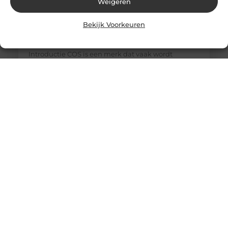
Weigeren
Bekijk Voorkeuren
COS Kleding Kwaliteit Review: Is COS Echt
Luxe of Niet?
Introductie COS is een merk dat vaak wordt
genoemd wanneer het gaat over minimalistische
mode en betaalbare luxe. Met zijn strakke
ontwerpen en focus op kwaliteit heeft COS een
sterke positie opgebouwd in Europa, inclusief
Nederland. Maar hoe goed is COS kleding
eigenlijk? En kan het echt worden beschouwd als
luxe? In deze review bekijken we de kwaliteit,
materialen, pasvorm